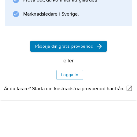
Prova det, du kommer att gilla det!
(
skogskolning
Marknadsledare i Sverige.
), med ett energiutbyte av 40–50 %. Härvid
tillvaratas inga flyktiga ämnen, vilket kan ske
vid kolning i ugn
Litteraturanvisning
Påbörja din gratis provperiod
eller
Logga in
Information om artikeln
Är du lärare? Starta din kostnadsfria provperiod härifrån.