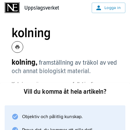
Uppslagsverket
Uppslagsverket
Logga in
kolning
kolning,
framställning av träkol av ved
och annat biologiskt material.
Kolningen äger rum som ofullständig
Vill du komma åt hela artikeln?
förbränning vid reducerad lufttillförsel eller
genom upphettning, varvid bl.a. cellulosa och
lignin bryts ned och vätehaltiga flyktiga
beståndsdelar bortgår. Kolning kan utföras i
Objektiv och pålitlig kunskap.
kolmila