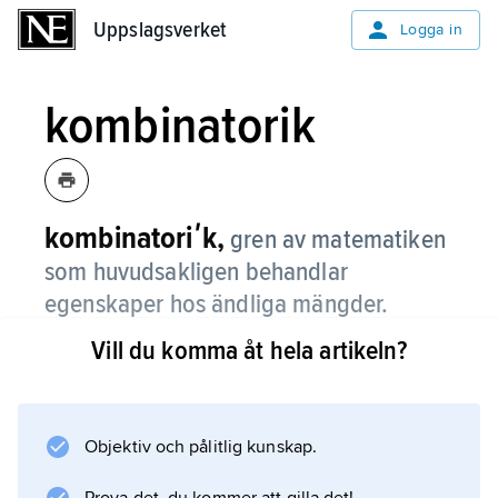
Uppslagsverket
Uppslagsverket
Logga in
kombinatorik
kombinatoriʹk,
gren av matematiken
som huvudsakligen behandlar
egenskaper hos ändliga mängder.
Vill du komma åt hela artikeln?
Kombinatorik var från början en del av
sannolikhetsläran, där ett gemensamt
urproblem var att beräkna sannolikheten för
olika utfall vid tärningsspel. Dessa problem
Objektiv och pålitlig kunskap.
krävde resonemang dels om sannolikhet, dels