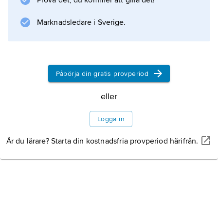
Prova det, du kommer att gilla det!
Marknadsledare i Sverige.
Påbörja din gratis provperiod
eller
Logga in
Är du lärare? Starta din kostnadsfria provperiod härifrån.