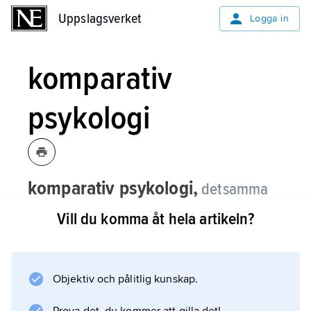
Uppslagsverket
Uppslagsverket
Logga in
komparativ
psykologi
komparativ psykologi,
detsamma
som
jämförande psykologi
.
Vill du komma åt hela artikeln?
Objektiv och pålitlig kunskap.
Information om artikeln