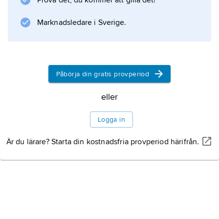
Prova det, du kommer att gilla det!
konstitution och struktur synonymt.
Marknadsledare i Sverige.
Information om artikeln
Påbörja din gratis provperiod
eller
Logga in
Är du lärare? Starta din kostnadsfria provperiod härifrån.