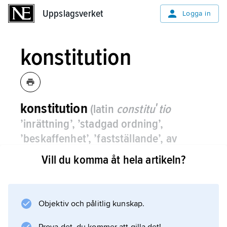
Uppslagsverket
Uppslagsverket
Logga in
konstitution
konstitution
(latin
constituʹtio
’inrättning’, ’stadgad ordning’,
’beskaffenhet’, ’fastställande’, av
constiʹtuo
’fastställa’, ’tillsätta’, ’stifta’,
Vill du komma åt hela artikeln?
’ordna’)
,
inom kemin den ordning i
vilken atomerna i en molekyl är bundna
till varandra.
Objektiv och pålitlig kunskap.
I organisk kemi används ofta termen