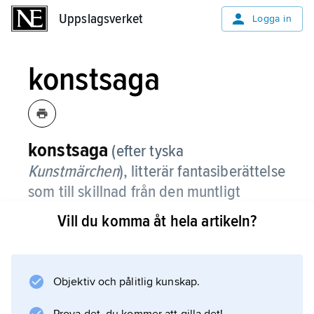
Uppslagsverket
Uppslagsverket
Logga in
konstsaga
konstsaga
(efter tyska
Kunstmärchen
), litterär fantasiberättelse
som till skillnad från den muntligt
traderade folksagan kan hänföras till en
Vill du komma åt hela artikeln?
författare.
Konstsagan utnyttjar folksagans motiv och
rekvisita men rymmer ofta en moraliserande
Objektiv och pålitlig kunskap.
tendens eller en symbolik som är ovanlig i