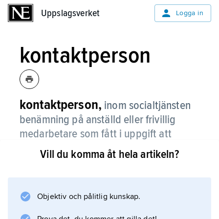
Uppslagsverket
Uppslagsverket
Logga in
kontaktperson
kontaktperson,
inom socialtjänsten
benämning på anställd eller frivillig
medarbetare som fått i uppgift att
hjälpa en viss person eller familj med
Vill du komma åt hela artikeln?
personliga eller sociala problem.
Det kan gälla t.ex. ensamstående mödrar
(jämför
Objektiv och pålitlig kunskap.
barnavårdsman