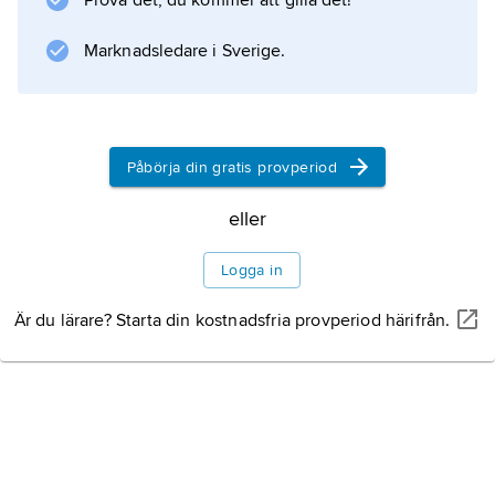
Prova det, du kommer att gilla det!
Marknadsledare i Sverige.
Påbörja din gratis provperiod
eller
Logga in
Är du lärare? Starta din kostnadsfria provperiod härifrån.