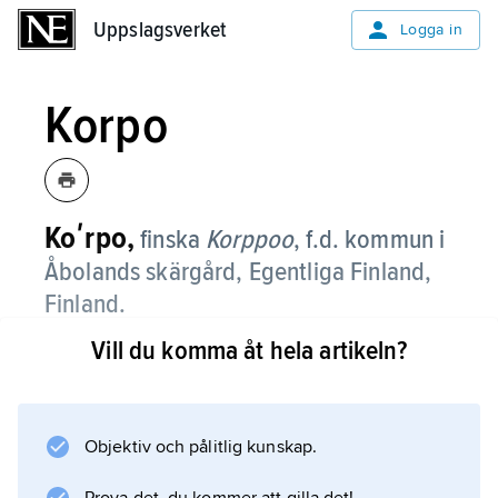
Uppslagsverket
Uppslagsverket
Logga in
Korpo
Koʹrpo,
finska
Korppoo
,
f.d. kommun i
Åbolands skärgård, Egentliga Finland,
Finland.
Vill du komma åt hela artikeln?
Sedan 2009 ingår
Korpo
i Västbolands kommun.
Objektiv och pålitlig kunskap.