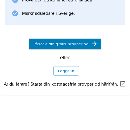
Prova det, du kommer att gilla det!
Information om artikeln
Marknadsledare i Sverige.
Påbörja din gratis provperiod
eller
Logga in
Är du lärare? Starta din kostnadsfria provperiod härifrån.