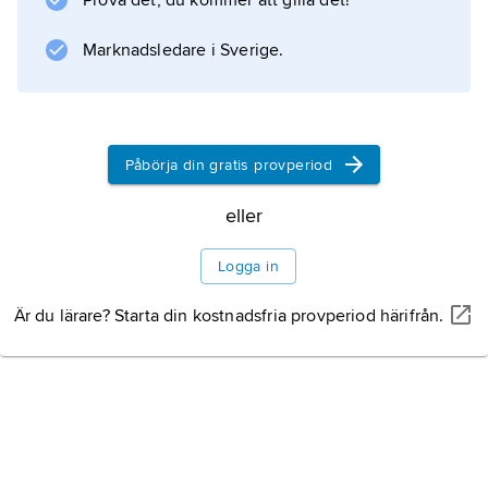
Prova det, du kommer att gilla det!
Marknadsledare i Sverige.
Information om artikeln
Påbörja din gratis provperiod
eller
Logga in
Är du lärare? Starta din kostnadsfria provperiod härifrån.