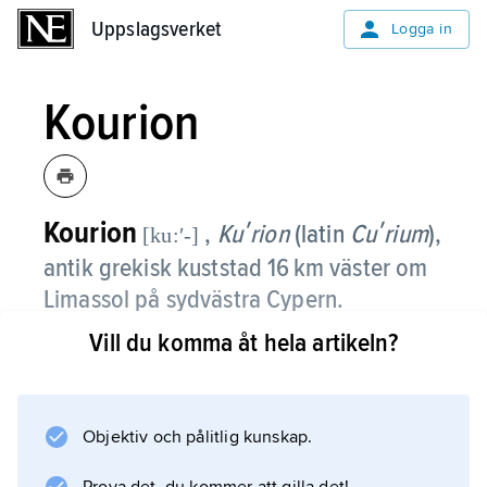
Uppslagsverket
Uppslagsverket
Logga in
Kourion
Kourion
,
Kuʹrion
(latin
Cuʹrium
),
[ku:ʹ-]
antik grekisk kuststad 16 km väster om
Limassol på sydvästra Cypern.
Vill du komma åt hela artikeln?
Byggnadsfaser från sen bronsålder,
hellenistisk och framför allt romersk tid har
påvisats. Frilagda monument inkluderar bl.a.
ett Apollontempel, en teater, termer, en
Objektiv och pålitlig kunskap.
tidigkristen basilika och ett stadion.