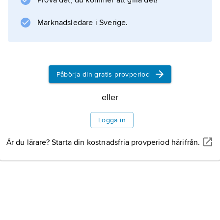
Prova det, du kommer att gilla det!
släta. Kraschanerna var ursprungligen
broderade men tillverkas sedan mitten av
Marknadsledare i Sverige.
1800-talet av metall.
Påbörja din gratis provperiod
Information om artikeln
eller
Logga in
Är du lärare? Starta din kostnadsfria provperiod härifrån.