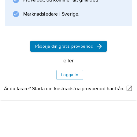
Befolkning och
Prova det, du kommer att gilla det!
etnografi
Marknadsledare i Sverige.
Förhistoria
Påbörja din gratis provperiod
Historia
eller
Logga in
Krim införlivas i Ukraina
Är du lärare? Starta din kostnadsfria provperiod härifrån.
Rysk annektering
Litteraturanvisning