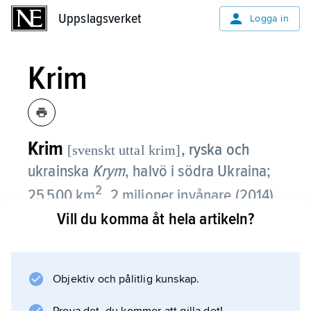
Uppslagsverket
Uppslagsverket
Logga in
Krim
Krim
, ryska och
[svenskt uttal krim]
ukrainska
Krym
,
halvö i södra Ukraina;
2
25 500 km
, 2 miljoner invånare (2014).
Vill du komma åt hela artikeln?
Krim är omgivet i väster och söder av Svarta
havet samt i nordöst av Azovska sjön. Halvön
förbinds med fastlandet i norr genom det 8 km
Objektiv och pålitlig kunskap.
breda Perekopnäset.