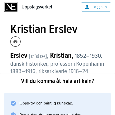
Uppslagsverket
Uppslagsverket
Logga in
Kristian Erslev
Erslev
Kristian,
ɐ
,
1852–1930,
[ɛ
ʹslɛw]
dansk historiker, professor i Köpenhamn
1883–1916, riksarkivarie 1916–24.
Vill du komma åt hela artikeln?
Kristian Erslevs insatser som historiker är
knutna till det källkritiska genombrottet i
Norden. Han utgav 1892 en metodbok
Nogle Grundsætninger for historisk Kildekritik
Objektiv och pålitlig kunskap.
, som i sin omarbetade form –