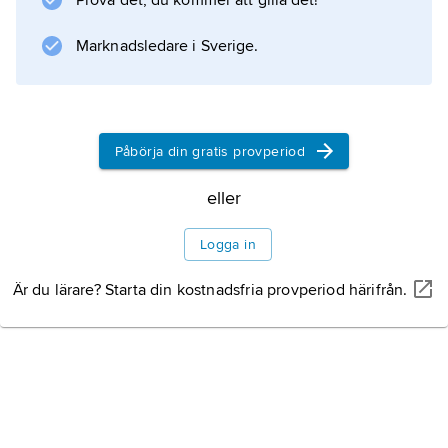
Prova det, du kommer att gilla det!
Historisk Teknik
(1911) – användes i universitetsundervisningen
Marknadsledare i Sverige.
i historia under flera decennier.
Litteraturanvisning
Påbörja din gratis provperiod
eller
Information om artikeln
Logga in
Är du lärare? Starta din kostnadsfria provperiod härifrån.