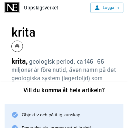
Uppslagsverket
Uppslagsverket
Logga in
krita
krita,
geologisk period, ca 146–66
miljoner år före nutid, även namn på det
geologiska system (lagerföljd) som
bildades under kritperioden.
Vill du komma åt hela artikeln?
Den belgiske geologen J.B.J. Omalius
d’Halloy använde år 1822 benämningen krita
för en lagerföljd med skrivkrita, sand och lera i
Objektiv och pålitlig kunskap.
Sydengland, Parisbäckenet och Belgien. De