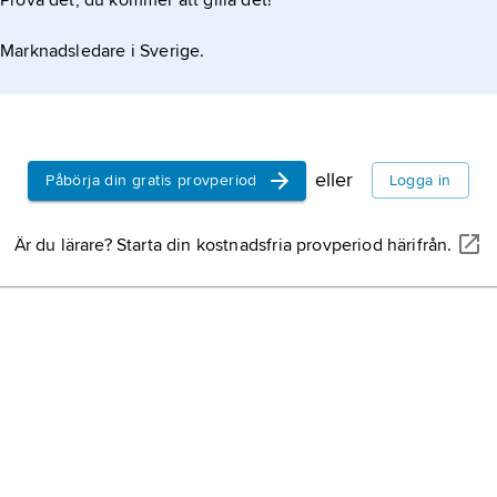
Prova det, du kommer att gilla det!
Marknadsledare i Sverige.
eller
Påbörja din gratis provperiod
Logga in
Är du lärare? Starta din kostnadsfria provperiod härifrån.