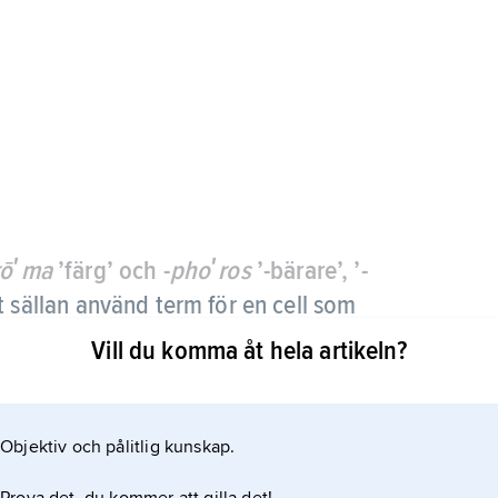
rōʹma
’färg’ och -
phoʹros
’-bärare’, ’-
t sällan använd term för en cell som
av ospecificerad karaktär, t.ex. en makrofag
Vill du komma åt hela artikeln?
tueringspigment.
Objektiv och pålitlig kunskap.