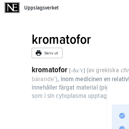
Uppslagsverket
Uppslagsverket
kromatofor
Skriv ut
kromatofor
(av grekiska
ch
[-fo:ʹr]
bärande’)
,
inom medicinen en relativ
innehåller färgat material (pigment) 
som i sin cytoplasma upptagit ett ta