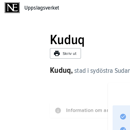
Uppslagsverket
Uppslagsverket
Kuduq
Skriv ut
Kuduq,
stad i sydöstra Sudan
Information om artikeln