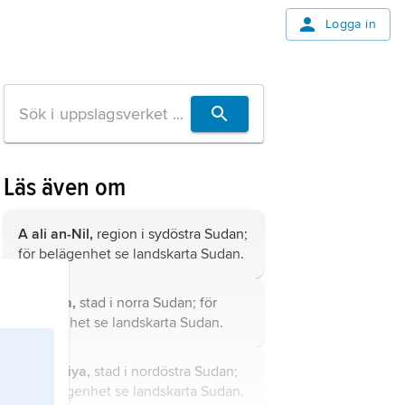
Logga in
Läs även om
A ali an-Nil,
region i sydöstra Sudan;
för belägenhet se landskarta
Sudan
.
Dunqula,
stad i norra Sudan; för
belägenhet se landskarta
Sudan
.
Bagrawiya,
stad i nordöstra Sudan;
för belägenhet se landskarta
Sudan
.