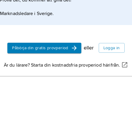
Prova det, du kommer att gilla det!
Marknadsledare i Sverige.
eller
Påbörja din gratis provperiod
Logga in
Är du lärare? Starta din kostnadsfria provperiod härifrån.