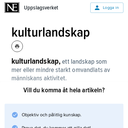
Uppslagsverket
Uppslagsverket
Logga in
kulturlandskap
kulturlandskap,
ett landskap som
mer eller mindre starkt omvandlats av
människans aktivitet.
Vill du komma åt hela artikeln?
Beroende på typ av markanvändning kan man
tala om odlingslandskap (agrart landskap),
urbant landskap eller industrilandskap. I denna
artikel läggs tyngdpunkten vid
Objektiv och pålitlig kunskap.
odlingslandskapet, som ofta sätts lika med