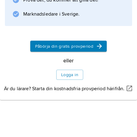
Prova det, du kommer att gilla det!
Marknadsledare i Sverige.
Påbörja din gratis provperiod
eller
Logga in
Är du lärare? Starta din kostnadsfria provperiod härifrån.