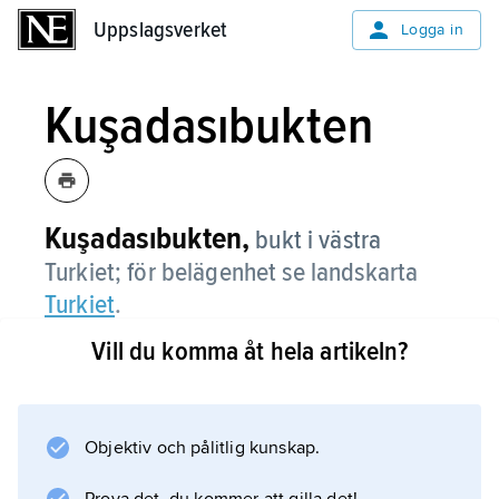
Uppslagsverket
Uppslagsverket
Logga in
Kuşadasıbukten
Kuşadasıbukten,
bukt i västra
Turkiet; för belägenhet se landskarta
Turkiet
.
Vill du komma åt hela artikeln?
Information om artikeln
Objektiv och pålitlig kunskap.