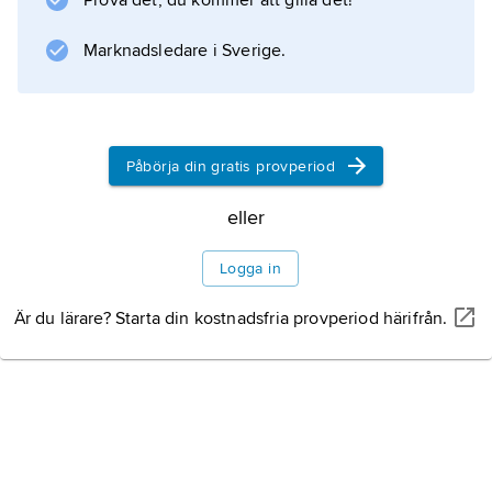
Prova det, du kommer att gilla det!
Marknadsledare i Sverige.
Påbörja din gratis provperiod
eller
Logga in
Är du lärare? Starta din kostnadsfria provperiod härifrån.