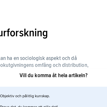
turforskning
kan ha en sociologisk aspekt och då
bokutgivningens omfång och distribution,
ing det litterära systemet.
Vill du komma åt hela artikeln?
ara inriktad på egenskaper hos de litterära verken
a tillämpats av ”makrostilistiken” för att utröna
Objektiv och pålitlig kunskap.
 syntax etc. inom en viss genre. En mångsidig
 att författarbestämma anonyma