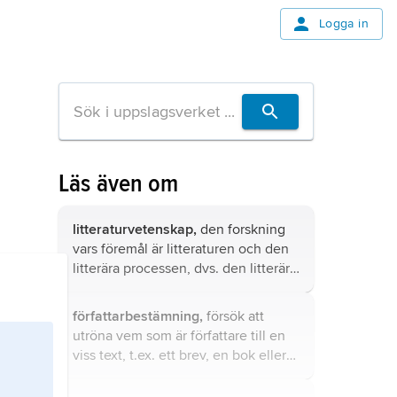
Logga in
Läs även om
litteraturvetenskap,
den forskning
vars föremål är litteraturen och den
litterära processen, dvs. den litterära
textens tillkomst, utformning,
spridning, mottagande, verkan och
författarbestämning,
försök att
värdering.
utröna vem som är författare till en
viss text, t.ex. ett brev, en bok eller
en del av en bok.