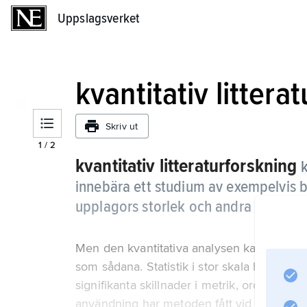
Uppslagsverket
Uppslagsverket
kvantitativ littera
Skriv ut
1
/
2
kvantitativ litteraturforskning
innebära ett studium av exempelvis 
upplagors storlek och andra frågor kr
Men den kvantitativa analysen kan också v
som sådana. Statistik i stor skala har sålund
signifikanta skillnader i metrik, ordförråd,
användning har metoden fått vid försöken