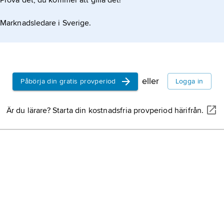
Prova det, du kommer att gilla det!
Marknadsledare i Sverige.
eller
Påbörja din gratis provperiod
Logga in
Är du lärare? Starta din kostnadsfria provperiod härifrån.