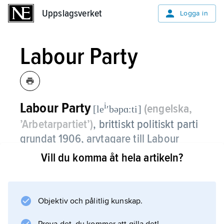
Uppslagsverket
Uppslagsverket
Logga in
Labour Party
Labour Party
i
(engelska,
[le
ʹbəpɑ:ti]
’Arbetarpartiet’)
,
brittiskt politiskt parti
grundat 1906, arvtagare till Labour
Representation Committee (LRC).
Vill du komma åt hela artikeln?
Det senare var en valorganisation bildad 1900
på initiativ av fackföreningsrörelsen TUC med
Objektiv och pålitlig kunskap.
uppgift att nominera och stödja socialistiska
kandidater. Bakom LRC stod några