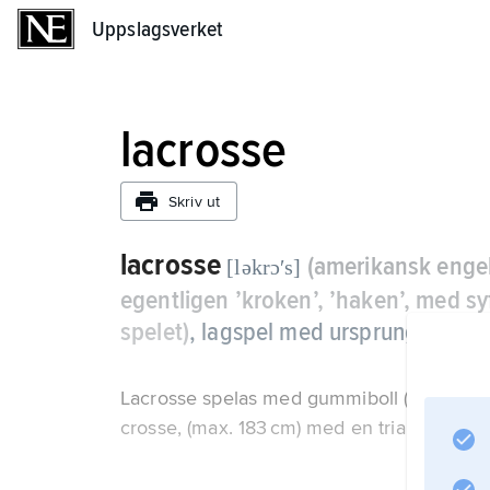
Uppslagsverket
Uppslagsverket
lacrosse
Skriv ut
lacrosse
(amerikansk enge
[ləkrɔʹs]
egentligen ’kroken’, ’haken’, med s
spelet)
,
lagspel med ursprung hos de
Lacrosse spelas med gummiboll (omkrets ca
crosse, (max. 183 cm) med en triangulär ”h