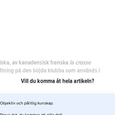
lska, av kanadensisk franska
la crosse
yftning på den böjda klubba som används i
 nordamerikanska urfolken.
Vill du komma åt hela artikeln?
 20 cm, vikt ca 145 g) och racketliknande klubba,
åv” (max. 30,5 cm bred) i den ena, böjda änden.
Objektiv och pålitlig kunskap.