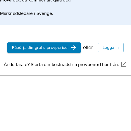
Prova det, du kommer att gilla det!
Marknadsledare i Sverige.
eller
Påbörja din gratis provperiod
Logga in
Är du lärare? Starta din kostnadsfria provperiod härifrån.