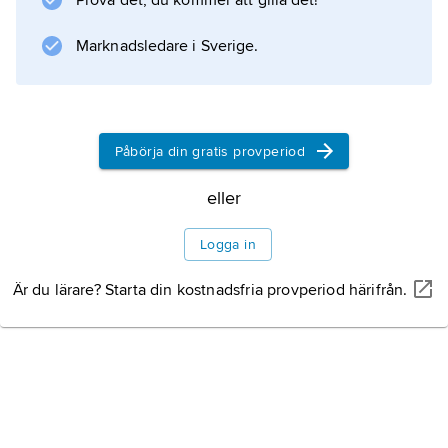
Prova det, du kommer att gilla det!
Marknadsledare i Sverige.
Information om artikeln
Påbörja din gratis provperiod
eller
Logga in
Är du lärare? Starta din kostnadsfria provperiod härifrån.