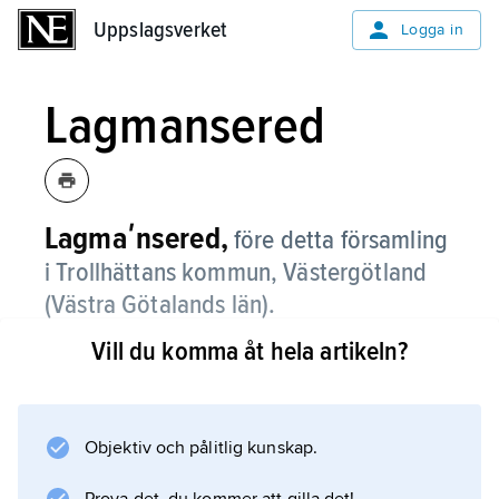
Uppslagsverket
Uppslagsverket
Logga in
Lagmansered
Lagmaʹnsered,
före detta församling
i Trollhättans kommun, Västergötland
(Västra Götalands län).
Vill du komma åt hela artikeln?
Lagmansered, som sedan 2006 ingår i
Bjärke
församling, utgör ett skogigt, småbrutet
kulturlandskap med begränsade
Objektiv och pålitlig kunskap.
dalgångsbygder vid sjön Vanderydvattnet.