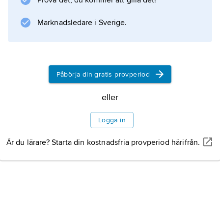
Prova det, du kommer att gilla det!
Marknadsledare i Sverige.
Påbörja din gratis provperiod
eller
Logga in
Är du lärare? Starta din kostnadsfria provperiod härifrån.