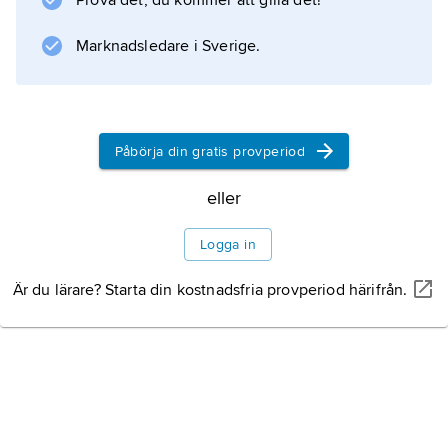
Prova det, du kommer att gilla det!
Marknadsledare i Sverige.
Påbörja din gratis provperiod
eller
Logga in
Är du lärare? Starta din kostnadsfria provperiod härifrån.