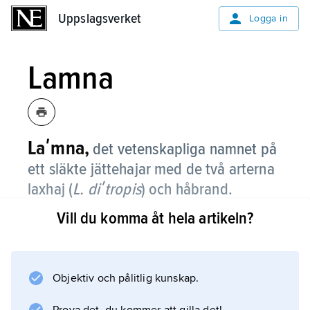
Uppslagsverket
Uppslagsverket
Logga in
Lamna
Laʹmna,
det vetenskapliga namnet på
ett släkte jättehajar med de två arterna
laxhaj (
L. diʹtropis
) och håbrand.
Vill du komma åt hela artikeln?
Information om artikeln
Objektiv och pålitlig kunskap.