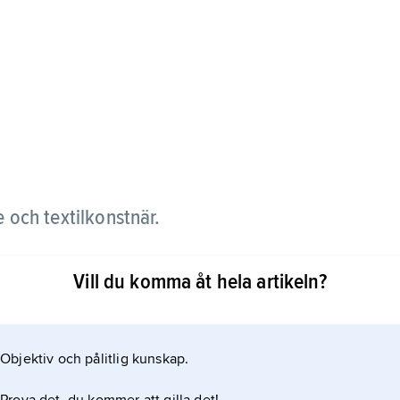
och textilkonstnär.
Grünewald och André Lhote inledde Gynning i slutet
Vill du komma åt hela artikeln?
, tapetvävare i Aubusson, Frankrike, som
agor. Hans tidiga bildvävar i klassisk
 Jean Lurçats efterföljd. Senare utvecklade han ett
Objektiv och pålitlig kunskap.