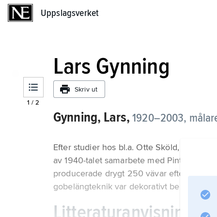
Uppslagsverket
Uppslagsverket
Lars Gynning
Skriv ut
1
/
2
Gynning, Lars,
1920–2003, målare 
Efter studier hos bl.a. Otte Sköld, Isaac 
av 1940-talet samarbete med Pinton Frères
producerade drygt 250 vävar efter hans förl
gobelängteknik var dekorativt berättande i
Litteraturanvisning