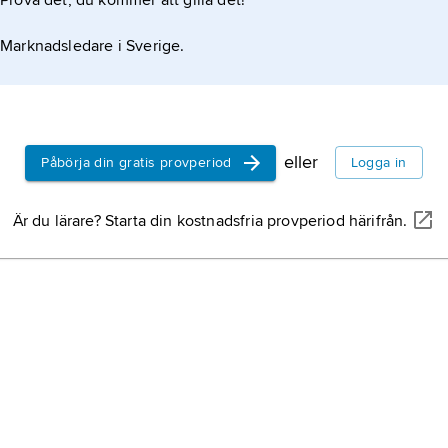
Prova det, du kommer att gilla det!
Marknadsledare i Sverige.
eller
Påbörja din gratis provperiod
Logga in
Är du lärare? Starta din kostnadsfria provperiod härifrån.