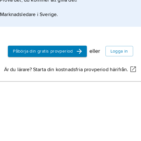
Prova det, du kommer att gilla det!
Marknadsledare i Sverige.
eller
Påbörja din gratis provperiod
Logga in
Är du lärare? Starta din kostnadsfria provperiod härifrån.