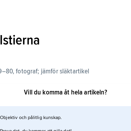
lstierna
–80, fotograf; jämför släktartikel
Vill du komma åt hela artikeln?
r bana i franska främlingslegionen (1831–35) kom Lars
svenska ambassadören, Carl Gustaf Löwenhielm, tog
tintresserad och utbildade sig till grafiker. År
Objektiv och pålitlig kunskap.
de med litografi vid