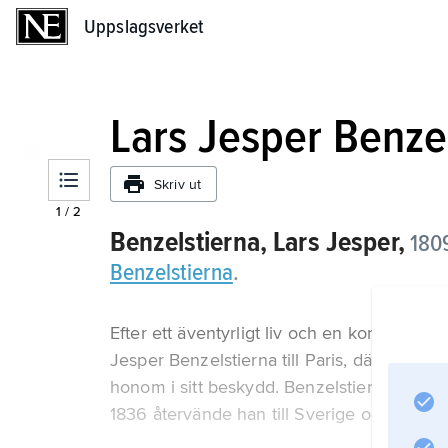
Uppslagsverket
Uppslagsverket
Lars Jesper Benze
Skriv ut
1
/
2
Benzelstierna, Lars Jesper,
1809
Benzelstierna
.
Efter ett äventyrligt liv och en kort militä
Jesper Benzelstierna till Paris, där den 
honom i sitt beskydd. Benzelstierna var kons
1836 återvände han till Sverige och arbeta