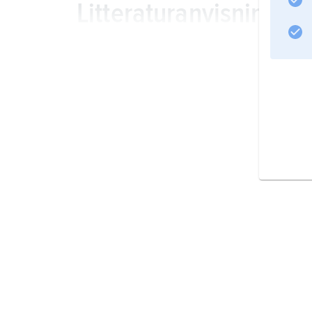
Litteraturanvisning
Information om artikeln