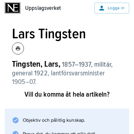
Uppslagsverket
Uppslagsverket
Logga in
Lars Tingsten
Tingsten, Lars,
1857–1937, militär,
general 1922, lantförsvarsminister
1905–07.
Vill du komma åt hela artikeln?
T. blev officer 1878 och generalmajor 1906.
Han var kommendant i Boden 1907–13,
arméfördelningschef 1913–15, inspektör för
infanteriet 1915–19 samt chef för
Objektiv och pålitlig kunskap.
generalstaben 1919–22. Han utgav ett flertal