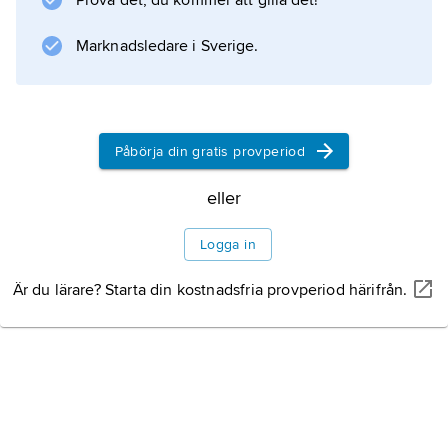
Prova det, du kommer att gilla det!
skrifter om strategi, taktik, krigshistoria och
försvarspolitik. Hans memoarer,
Marknadsledare i Sverige.
Hågkomster
, utkom postumt (1938). T. var en stridbar
personlighet med stor integritet.
Påbörja din gratis provperiod
eller
Information om artikeln
Logga in
Är du lärare? Starta din kostnadsfria provperiod härifrån.