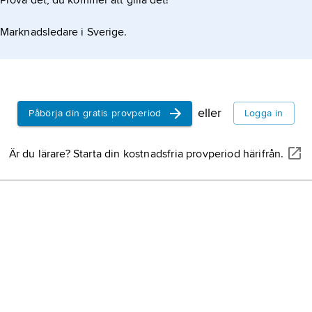
Prova det, du kommer att gilla det!
Marknadsledare i Sverige.
eller
Påbörja din gratis provperiod
Logga in
Är du lärare? Starta din kostnadsfria provperiod härifrån.