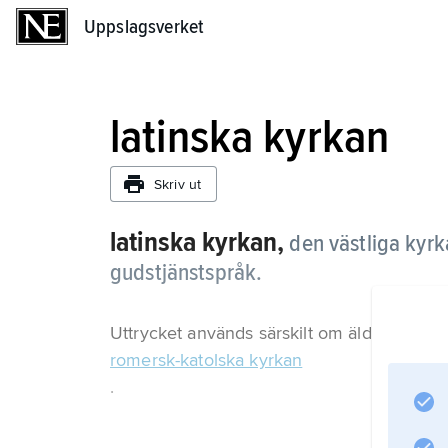
Uppslagsverket
Uppslagsverket
latinska kyrkan
Skriv ut
latinska kyrkan,
den västliga kyr
gudstjänstspråk.
Uttrycket används särskilt om äldre histori
romersk-katolska kyrkan
.