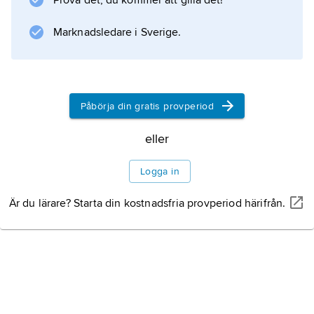
Prova det, du kommer att gilla det!
av de mest inflytelserika kreatörerna vid
reggae- och dubmusikens framväxt.
Marknadsledare i Sverige.
Information om artikeln
Påbörja din gratis provperiod
eller
Logga in
Är du lärare? Starta din kostnadsfria provperiod härifrån.