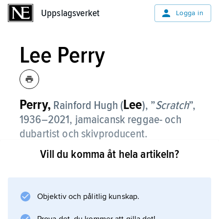
Uppslagsverket
Uppslagsverket
Logga in
Lee Perry
Perry,
Lee
Rainford Hugh (
), ”
Scratch
”,
1936–2021, jamaicansk reggae- och
dubartist och skivproducent.
Vill du komma åt hela artikeln?
Lee ”Scratch” Perry började sin karriär i slutet
av 1950-talet som skivförsäljare och efter
hand skivproducent. Han startade 1968
skivbolaget Upsetter och studiogruppen The
Objektiv och pålitlig kunskap.
Upsetters och var under åren kring 1970 en