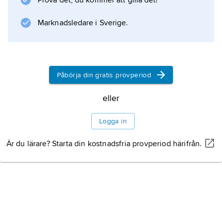
Prova det, du kommer att gilla det!
försvinna, i annat fall utvecklas så småningom
levercirros
Marknadsledare i Sverige.
.
Påbörja din gratis provperiod
Information om artikeln
eller
Logga in
Är du lärare? Starta din kostnadsfria provperiod härifrån.