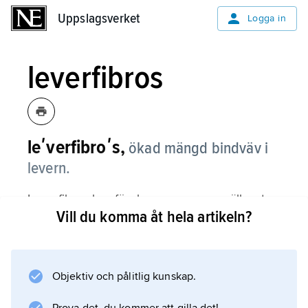
Uppslagsverket
Uppslagsverket
Logga in
leverfibros
leʹverfibroʹs,
ökad mängd bindväv i
levern.
Leverfibros kan förekomma som en sällsynt
Vill du komma åt hela artikeln?
medfödd missbildning, men vanligare är att
bindvävsökningen uppträder som en följd av
kronisk leverpåverkan av alkohol eller
inflammation. Om den skadliga inverkan på
Objektiv och pålitlig kunskap.
levern upphör kan en lindrig leverfibros