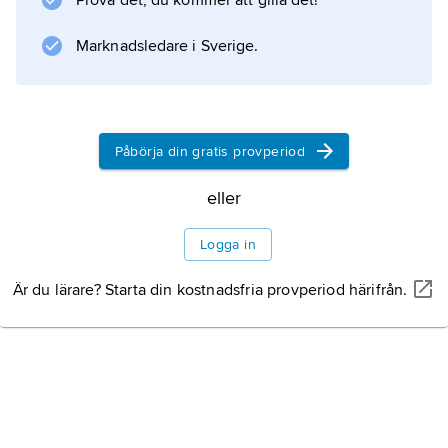
Prova det, du kommer att gilla det!
Marknadsledare i Sverige.
Information om artikeln
Påbörja din gratis provperiod
eller
Logga in
Är du lärare? Starta din kostnadsfria provperiod härifrån.