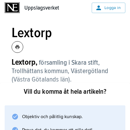
Uppslagsverket
Uppslagsverket
Logga in
Lextorp
Lextorp,
församling i Skara stift,
Trollhättans kommun, Västergötland
(Västra Götalands län).
Vill du komma åt hela artikeln?
Lextorp bildades 1989 genom utbrytning ur
Trollhättans församling. För fornlämningar se
Trollhättan
(församling).
Objektiv och pålitlig kunskap.