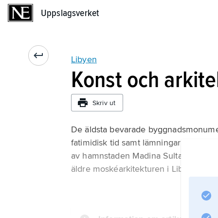
Uppslagsverket
Uppslagsverket
Libyen
Konst och arkite
Skriv ut
De äldsta bevarade byggnadsmonumenten
fatimidisk tid samt lämningar av en st
av hamnstaden Madina Sultan med bo
äldre moskéarkitekturen i Libyen känn