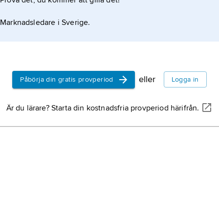
Prova det, du kommer att gilla det!
Marknadsledare i Sverige.
eller
Påbörja din gratis provperiod
Logga in
Är du lärare? Starta din kostnadsfria provperiod härifrån.