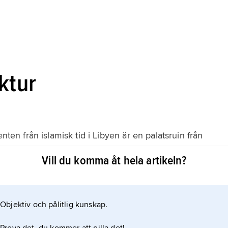
ktur
 från islamisk tid i Libyen är en palatsruin från
or moskéanläggning (900-talet). I närheten finns ruinerna
Vill du komma åt hela artikeln?
stadskvarter och en moské från samma period. Den
etecknas av enkla former i nordafrikansk (maghribinsk)
Objektiv och pålitlig kunskap.