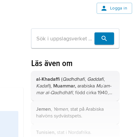
Logga in
Läs även om
al-Khadaffi
(
Qadhdhafi
,
Gaddafi
,
Kadafi
),
Muammar,
arabiska
Mu­˙am­
mar al-Qadhdhāfī
, född cirka 1940,
död 20 oktober 2011, libysk militär
och politiker, landets härskare från
Jemen
,
Yemen
, stat på Arabiska
1969, störtad 2011.
halvöns sydvästspets.
Tunisien,
stat i Nordafrika.