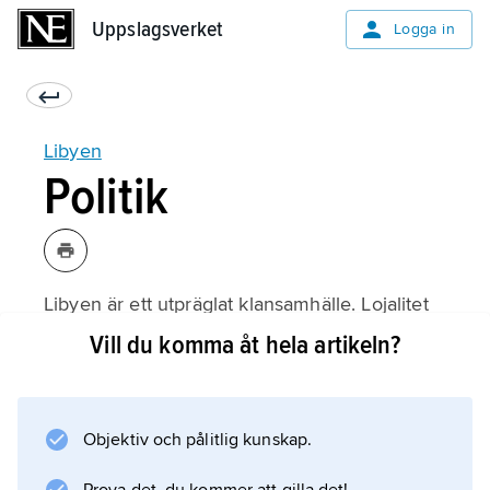
Uppslagsverket
Uppslagsverket
Logga in
Libyen
Politik
Libyen är ett utpräglat klansamhälle. Lojalitet
mot klanen eller lokalsamhället har för de
Vill du komma åt hela artikeln?
flesta varit viktigare än känslan av
samhörighet med den kolonialt skapade
nationen. Det har också rått betydande
Objektiv och pålitlig kunskap.
motsättningar mellan landets västra del,
Tripolitanien, och den östra, Cyrenaika.