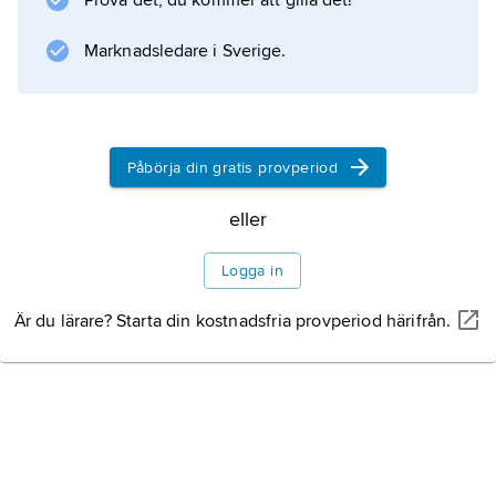
Prova det, du kommer att gilla det!
Inflytandet från radikala islamister, som avvisar
demokrati, är starkt i
Marknadsledare i Sverige.
Information om artikeln
Påbörja din gratis provperiod
eller
Logga in
Är du lärare? Starta din kostnadsfria provperiod härifrån.