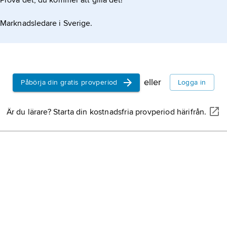
Prova det, du kommer att gilla det!
Marknadsledare i Sverige.
eller
Påbörja din gratis provperiod
Logga in
Är du lärare? Starta din kostnadsfria provperiod härifrån.