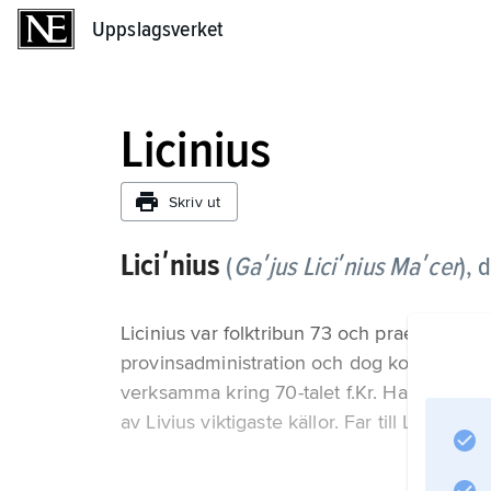
Uppslagsverket
Uppslagsverket
Licinius
Skriv ut
Liciʹnius
(
Gaʹjus Liciʹnius Maʹcer
),
d
Licinius var folktribun 73 och praetor 68 f
provinsadministration och dog kort därpå. L
verksamma kring 70-talet f.Kr. Hans förlor
av Livius viktigaste källor. Far till Licinius