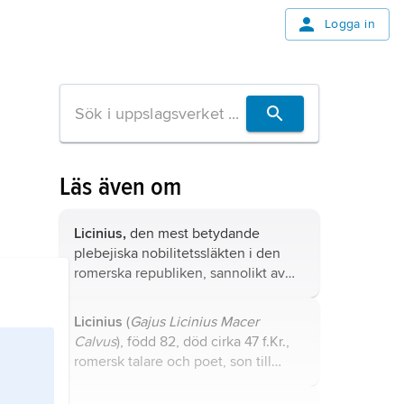
Logga in
Läs även om
Licinius,
den mest betydande
plebejiska nobilitetssläkten i den
romerska republiken, sannolikt av
etruskisk härkomst.
Licinius
(
Gajus Licinius Macer
Calvus
), född 82, död cirka 47 f.Kr.,
romersk talare och poet, son till
Licinius (Gajus Licinius Macer).