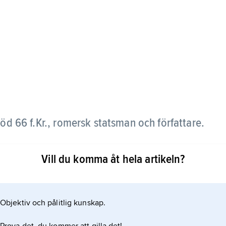
öd 66 f.Kr., romersk statsman och författare.
.Kr. Han dömdes för oegentligheter i sin
Vill du komma åt hela artikeln?
icinius räknas till de så kallade ungannalisterna,
ade romerska historia i minst 16 böcker utgjorde en
 (Gajus Licinius Macer
Objektiv och pålitlig kunskap.