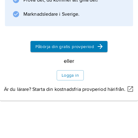
Prova det, du kommer att gilla det!
. Dessa är partenokarpa, det vill säga att
frukterna utvecklas utan befruktning och är
Marknadsledare i Sverige.
kärnfria.
Påbörja din gratis provperiod
Information om artikeln
eller
Logga in
Är du lärare? Starta din kostnadsfria provperiod härifrån.