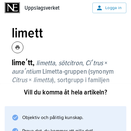
Uppslagsverket
Uppslagsverket
Logga in
limett
limeʹtt,
limetta
,
sötcitron
,
Ciʹtrus
×
auraʹntium
Limetta-gruppen (synonym
Citrus
×
limetta
),
sortgrupp i familjen
vinruteväxter.
Vill du komma åt hela artikeln?
Det är hybrider mellan
pompelmus
och
Objektiv och pålitlig kunskap.
grapefrukt