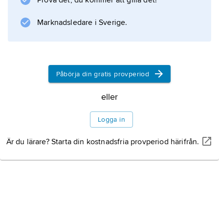
Prova det, du kommer att gilla det!
Marknadsledare i Sverige.
Information om artikeln
Påbörja din gratis provperiod
eller
Logga in
Är du lärare? Starta din kostnadsfria provperiod härifrån.