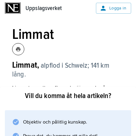
Uppslagsverket
Uppslagsverket
Logga in
Limmat
Limmat,
alpflod i Schweiz; 141 km
lång.
Limmat avvattnar flera glaciärer och går
Vill du komma åt hela artikeln?
genom Zürichsjön och staden Zürich.
Medelvattenföring vid inflödet i Rhens biflod
Aare är 110 m
3
Objektiv och pålitlig kunskap.
/s. Limmat har högvatten i maj–juli.