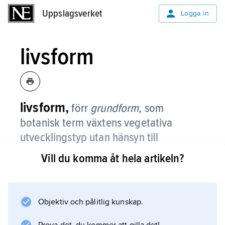
Uppslagsverket
Uppslagsverket
Logga in
livsform
livsform,
förr
grundform
, som
botanisk term växtens vegetativa
utvecklingstyp utan hänsyn till
systematisk tillhörighet.
Vill du komma åt hela artikeln?
Vissa livsformer är tämligen väldefinierade,
t.ex. lövfällande träd och stråväxter, medan
andra är svårare att avgränsa (t.ex.
Objektiv och pålitlig kunskap.
suckulenter). De system som avses täcka