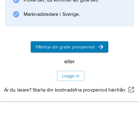
Prova det, du kommer att gilla det!
samtliga förekommande livsformer måste bli
mycket schematiska, såsom det av dansken
Marknadsledare i Sverige.
Raunkiær uppställda, se
Raunkiærs livsformer
.
Påbörja din gratis provperiod
eller
Information om artikeln
Logga in
Är du lärare? Starta din kostnadsfria provperiod härifrån.