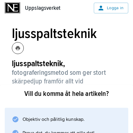
Uppslagsverket
Uppslagsverket
Logga in
ljusspaltsteknik
ljusspaltsteknik,
fotograferingsmetod som ger stort
skärpedjup framför allt vid
makrofotografering.
Vill du komma åt hela artikeln?
Vid normal makrofotografering ger sällan den
minsta bländaren ett så stort skärpedjup att ett
tredimensionellt föremål blir helt skarpt. Med
Objektiv och pålitlig kunskap.
ljusspaltstekniken använder man en stor