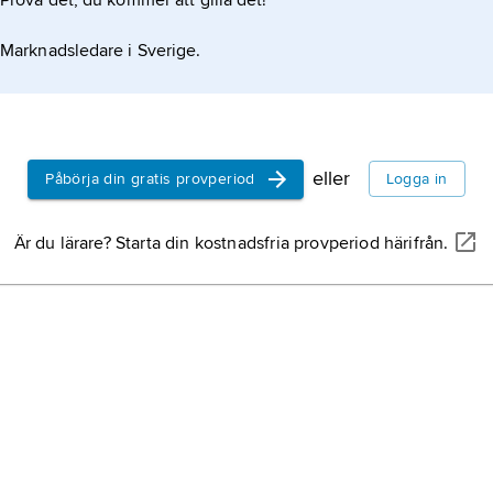
Prova det, du kommer att gilla det!
Marknadsledare i Sverige.
eller
Påbörja din gratis provperiod
Logga in
Är du lärare? Starta din kostnadsfria provperiod härifrån.