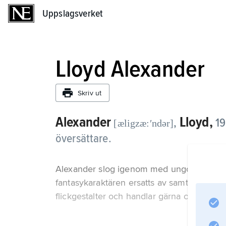
Uppslagsverket
Uppslagsverket
Lloyd Alexander
Skriv ut
Alexander
Lloyd,
,
19
[æligzæ:ʹndər]
översättare.
Alexander slog igenom med ungdomsböcker
fantasykaraktären ersatts av samtidskritik.
flickgestalter och handlar gärna om tonår