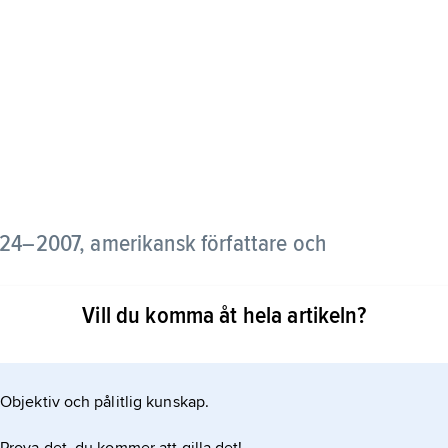
24–2007, amerikansk författare och
Vill du komma åt hela artikeln?
na om landet Prydain. I Westmarktrilogin har
 Hans böcker innehåller ofta självständiga
ingens problem.
Objektiv och pålitlig kunskap.