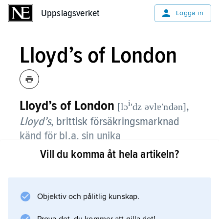
Uppslagsverket
Uppslagsverket
Logga in
Lloyd’s of London
Lloyd’s of London
i
,
[lɔ
ʹdz əvlɐʹndən]
Lloyd’s
,
brittisk försäkringsmarknad
känd för bl.a. sin unika
organisationsform.
Vill du komma åt hela artikeln?
Försäkringsgivarna var fram till 1994 enbart
förmögna privatpersoner, s.k. ”Namn”
Objektiv och pålitlig kunskap.
(engelska
Names