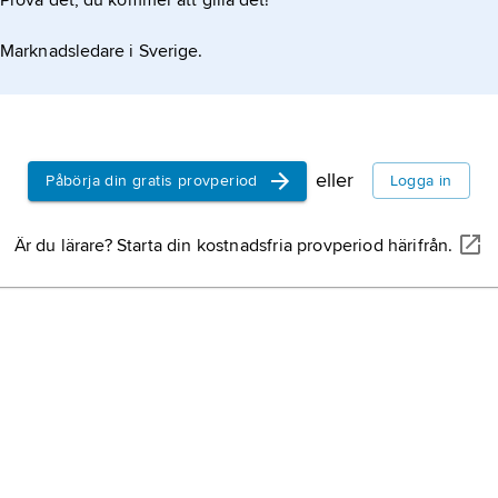
Prova det, du kommer att gilla det!
Marknadsledare i Sverige.
eller
Påbörja din gratis provperiod
Logga in
Är du lärare? Starta din kostnadsfria provperiod härifrån.