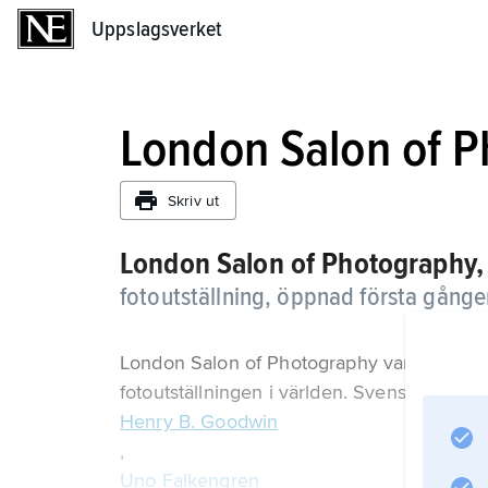
Uppslagsverket
Uppslagsverket
London Salon of 
Skriv ut
London Salon of Photography,
fotoutställning, öppnad första gånge
London Salon of Photography var under fl
fotoutställningen i världen. Svenska fotog
Henry B. Goodwin
,
Uno Falkengren