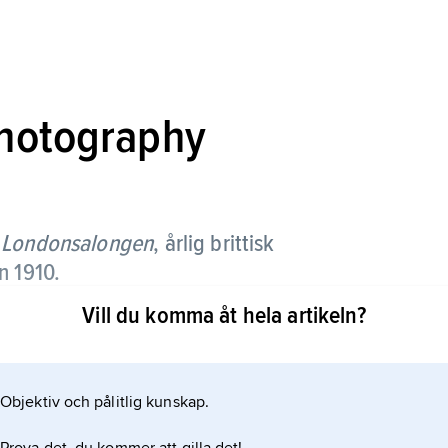
Photography
Londonsalongen
, årlig brittisk
n 1910.
Vill du komma åt hela artikeln?
era decennier den mest uppskattade
rafer som medverkat under åren är bl.a.
Objektiv och pålitlig kunskap.