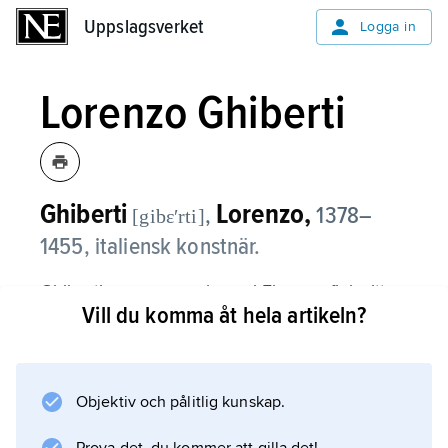
Uppslagsverket
Uppslagsverket
Logga in
Lorenzo Ghiberti
Ghiberti
Lorenzo,
,
1378–
[gibɛʹrti]
1455, italiensk konstnär.
Ghiberti, som var verksam i Florens, fick sitt
Vill du komma åt hela artikeln?
genombrott vid tävlingen 1401–02 om den
andra bronsporten till baptisteriet i Florens.
Porten, färdig 1424, har en närmast gotisk
formbildning, medan Ghibertis nästa
Objektiv och pålitlig kunskap.
bronsport, den s.k.