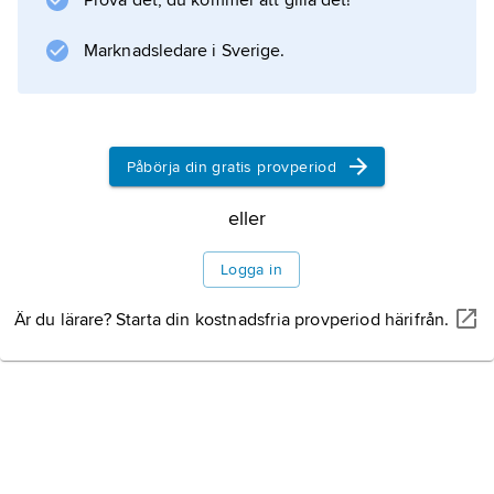
Prova det, du kommer att gilla det!
Paradisporten
, färdig 1452, uppvisar renässansens
Marknadsledare i Sverige.
komposition med centralperspektivisk
rumsverkan, anatomiskt kroppsintresse,
landskapsbakgrund m.m. Han har
Litteraturanvisning
Påbörja din gratis provperiod
eller
Logga in
Information om artikeln
Är du lärare? Starta din kostnadsfria provperiod härifrån.