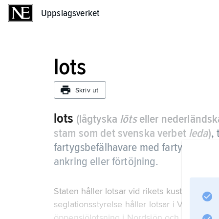
Uppslagsverket
Uppslagsverket
lots
Skriv ut
lots
(lågtyska
lōts
eller nederländs
stam som det svenska verbet
leda
)
,
fartygsbefälhavare med fartygets fra
ankring eller förtöjning.
Staten håller lotsar vid rikets kuster, i Mäl
seglationsstyrelse håller lotsar i Vänern. 
öppensjölotsning i Nordsjön och Östersjön