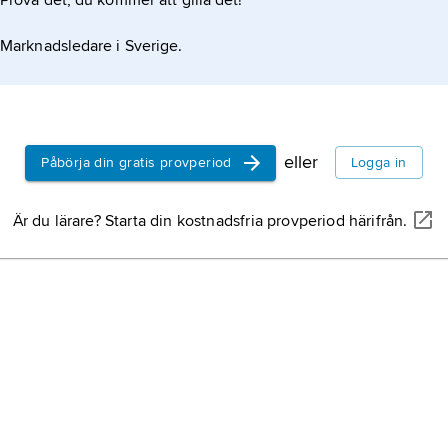
Prova det, du kommer att gilla det!
Marknadsledare i Sverige.
eller
Påbörja din gratis provperiod
Logga in
Är du lärare? Starta din kostnadsfria provperiod härifrån.