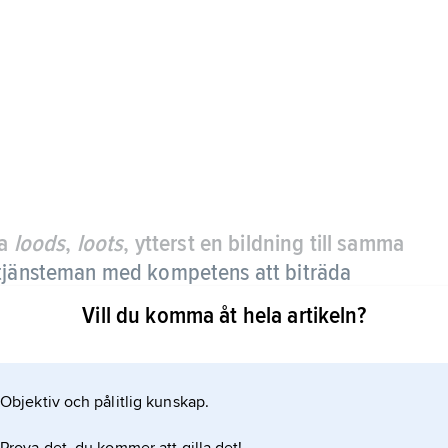
ka
loods
,
loots
, ytterst en bildning till samma
 tjänsteman med kompetens att biträda
mförande i och utanför lotsled liksom vid
Vill du komma åt hela artikeln?
aren och i Trollhätte kanal. Vänerns
Objektiv och pålitlig kunskap.
Svenska lotsar kan också biträda med
.