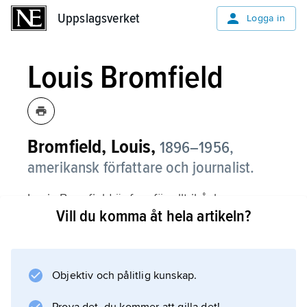
Uppslagsverket
Uppslagsverket
Logga in
Louis Bromfield
Bromfield, Louis,
1896–1956,
amerikansk författare och journalist.
Louis Bromfield är framför allt ihågkommen
Vill du komma åt hela artikeln?
för de berättartekniskt skickliga och
psykologiskt intressanta romanerna
The Green Bay Tree
(1924),
Objektiv och pålitlig kunskap.
The Strange Case of Miss Annie Spragge