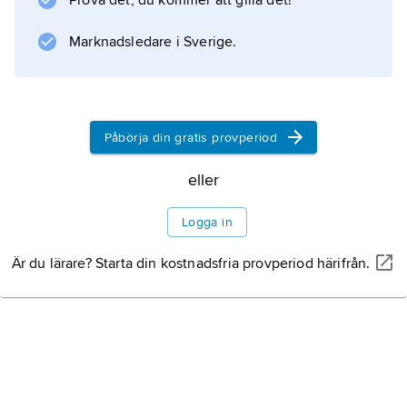
Prova det, du kommer att gilla det!
(1928; ”Den sällsamma historien om miss
Annie Spragge”) och den framgångsrika
Marknadsledare i Sverige.
Indienskildringen
The Rains Came
(1937; ”När regnet kom”). Hans humanistiska,
antimaterialistiska
Påbörja din gratis provperiod
eller
Information om artikeln
Logga in
Är du lärare? Starta din kostnadsfria provperiod härifrån.