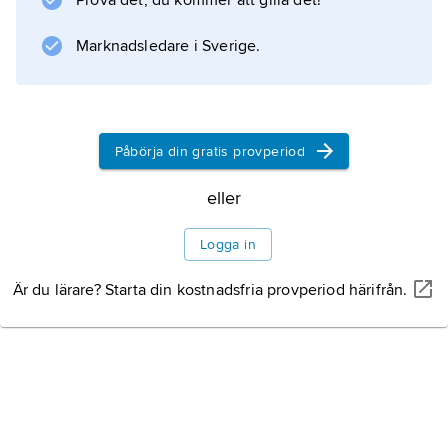
Prova det, du kommer att gilla det!
(Lowestoft porcelain).
Marknadsledare i Sverige.
Information om artikeln
Påbörja din gratis provperiod
eller
Logga in
Är du lärare? Starta din kostnadsfria provperiod härifrån.