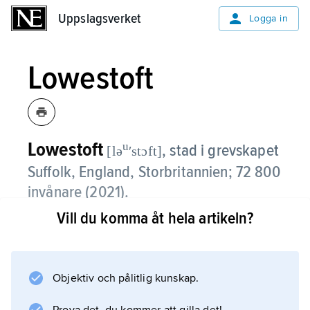
Uppslagsverket
Uppslagsverket
Logga in
Lowestoft
Lowestoft
u
,
stad i grevskapet
[lə
ʹstɔft]
Suffolk, England, Storbritannien; 72 800
invånare (2021).
Vill du komma åt hela artikeln?
Lowestoft, som ligger nordöst om London, är
Storbritanniens östligaste stad, som förutom
turism har lätt industri och visst fiske. Staden
blev tidigt en mycket omtyckt badort. Åren
Objektiv och pålitlig kunskap.
1757–1802 tillverkades här hushållsporslin