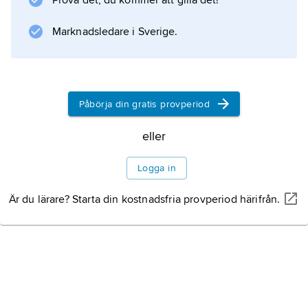
Prova det, du kommer att gilla det!
Marknadsledare i Sverige.
Påbörja din gratis provperiod
eller
Logga in
Är du lärare? Starta din kostnadsfria provperiod härifrån.