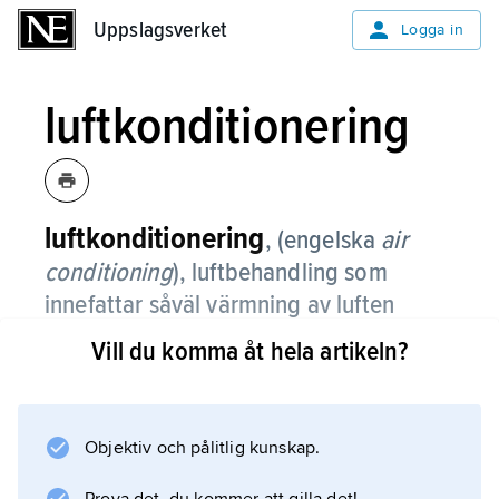
Uppslagsverket
Uppslagsverket
Logga in
luftkonditionering
luftkonditionering
,
(engelska
air
conditioning
), luftbehandling som
innefattar såväl värmning av luften
under den kalla årstiden som kylning
Vill du komma åt hela artikeln?
och eventuellt avfuktning av luften
under den varma årstiden.
Objektiv och pålitlig kunskap.
Oftast används ordet för att betona kylningen.
Om t.ex. en bil är luftkonditionerad innebär