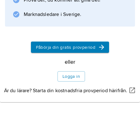
Prova det, du kommer att gilla det!
det att bilen är försedd med utrustning för
kylning av kupéluften.
Marknadsledare i Sverige.
Information om artikeln
Påbörja din gratis provperiod
eller
Logga in
Är du lärare? Starta din kostnadsfria provperiod härifrån.