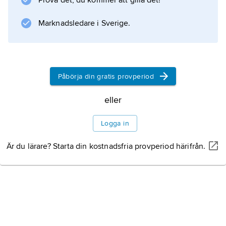
Prova det, du kommer att gilla det!
från början av 1600-talet och kortillbyggnad i
nygotik från
Marknadsledare i Sverige.
Information om artikeln
Påbörja din gratis provperiod
eller
Logga in
Är du lärare? Starta din kostnadsfria provperiod härifrån.