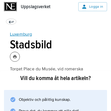
Uppslagsverket
Uppslagsverket
Logga in
Luxemburg
Stadsbild
Torget Place du Musée, vid romerska
korsvägar i den gamla stadens centrum,
Vill du komma åt hela artikeln?
rymmer flera äldre byggnader med inslag av
flamboyant gotik och renässans. Storhertigens
palats uppfördes ursprungligen som rådhus
Objektiv och pålitlig kunskap.
1563, men ombyggdes på 1800-talet. Notre-
Dame är en sengotisk hallkyrka med delar