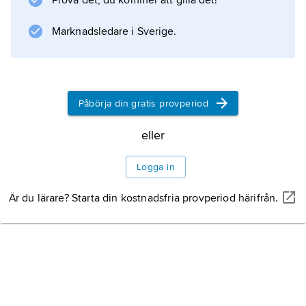
Prova det, du kommer att gilla det!
Marknadsledare i Sverige.
Påbörja din gratis provperiod
eller
Logga in
Är du lärare? Starta din kostnadsfria provperiod härifrån.