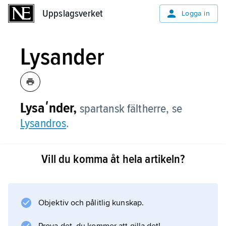
Uppslagsverket
Uppslagsverket
Logga in
Lysander
Lysaʹnder,
spartansk fältherre, se
Lysandros
.
Vill du komma åt hela artikeln?
Information om artikeln
Objektiv och pålitlig kunskap.