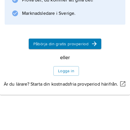
Prova det, du kommer att gilla det!
Marknadsledare i Sverige.
Påbörja din gratis provperiod
eller
Logga in
Är du lärare? Starta din kostnadsfria provperiod härifrån.